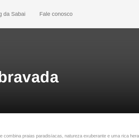
g da Sabai
Fale conosco
sbravada
e combina praias paradisíacas, natureza exuberante e uma rica heran