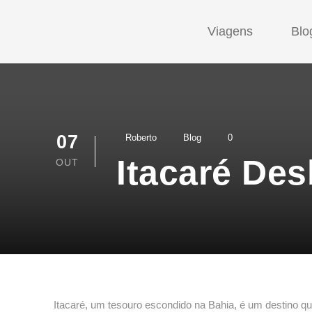
Viagens
Blo
07
Roberto
Blog
0
Itacaré De
OUT
Itacaré, um tesouro escondido na Bahia, é um destino qu