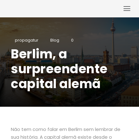
propagatur
Blog
0
Berlim, a
surpreendente
capital alemã
Não tem como falar em Berlim sem lembrar de
sua história. A capital alemã existe desde o